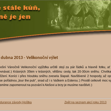
. dubna 2013 - Velikonoční výlet
ešní Vánočně Velikonoční vyjížďka určitě stojí za pár řádků a hlavně fotku, 
ovnávat.:) Krásných 35km v krásných, většinu cesty, tak 20-30cm sněhu. Chvilka
ěžení. Koníci i přes hloubku sněhu zvesela šlapali. Navštívené 2 hospody, až o
se pořádnou „tour the pub“, snad už i s Vaškem a Esterou.:) Prostě celkově moc vy
smíme zapomenout na pozvání k Alešovi a brzy je musíme navštívit.:)
durance závody Hoštka
Zpět na seznam akcí roku 2013