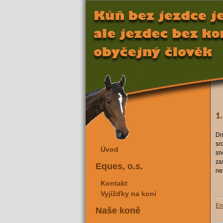
1
Dn
sr
Úvod
sn
za
Eques, o.s.
ne
Kontakt
Vyjížďky na koni
En
Naše koně