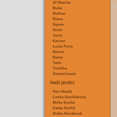
Al Sharisa
Buba
Budvar
Diana
Eques
Hrom
Janis
Karsen
Lucia Ferra
Naomi
Rainy
Tahir
Tonička
Ostatní koně
Naši jezdci
Petr Hladiš
Lenka Dvořáčková
Mirka Suchá
Katka Suchá
Draha Nováková