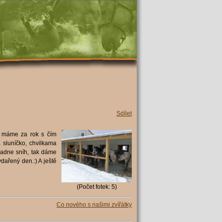
Sdílet
ať máme za rok s čím
 sluníčko, chvilkama
padne sníh, tak dáme
dařený den.:) A ještě
(Počet fotek: 5)
Co nového s našimi zvířátky