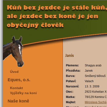
Janis
Plemeno:
Shagya arab
Přezdívka:
Janek
Úvod
Barva:
Smíšený bělouš
Eques, o.s.
Pohaví:
Valach
Narození:
13. 3. 2009
Kontakt
Otec:
2923 Koheilan X
Vyjížďky na koni
Matka:
78/129 Kemira C
Naše koně
Majitel:
Miroslava Suchá