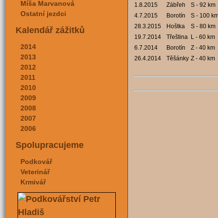
Míša Marvanová
1.8.2015
Zábřeh
S - 92 km
Ostatní jezdci
4.7.2015
Borotín
S - 100 k
28.3.2015
Hoštka
S - 80 km
Kalendář zážitků
19.7.2014
Třeština
L - 60 km
2014
6.7.2014
Borotín
Z - 40 km
2013
26.4.2014
Těšánky
Z - 40 km
2012
2011
2010
2009
2008
2007
2006
Spolupracujeme
Podkovář
Veterinář
Krmivář