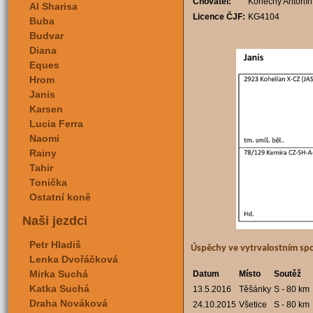
Chovatel:
Konečný Antonín,
Al Sharisa
Licence ČJF:
KG4104
Buba
Budvar
Diana
Eques
Hrom
Janis
Karsen
Lucia Ferra
Naomi
Rainy
Tahir
Tonička
Ostatní koně
Naši jezdci
Petr Hladiš
Úspěchy ve vytrvalostním sp
Lenka Dvořáčková
Mirka Suchá
Datum
Místo
Soutěž
Katka Suchá
13.5.2016
Těšánky
S - 80 km
Draha Nováková
24.10.2015
Všetice
S - 80 km