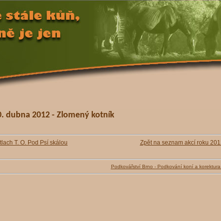
0. dubna 2012 - Zlomený kotník
tlach T. O. Pod Psí skálou
Zpět na seznam akcí roku 201
Podkovářství Brno - Podkování koní a korektura