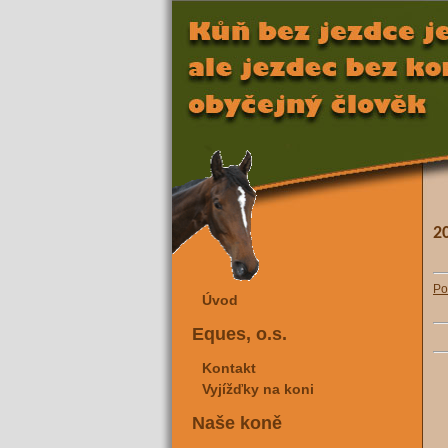
2
Po
Úvod
Eques, o.s.
Kontakt
Vyjížďky na koni
Naše koně