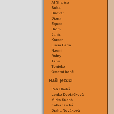
Al Sharisa
Buba
Budvar
Diana
Eques
Hrom
Janis
Karsen
Lucia Ferra
Naomi
Rainy
Tahir
Tonička
Ostatní koně
Naši jezdci
Petr Hladiš
Lenka Dvořáčková
Mirka Suchá
Katka Suchá
Draha Nováková