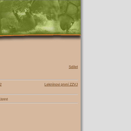
Sdílet
2
Leknínovi první ZZVJ
 kopyt